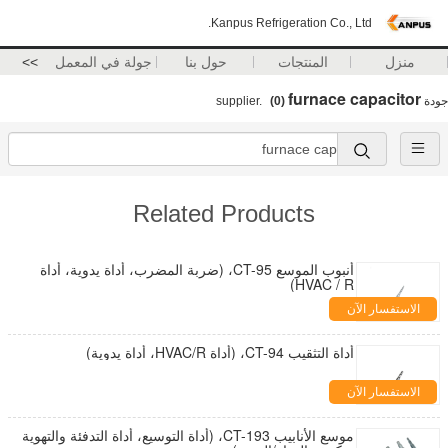
Kanpus Refrigeration Co., Ltd.
منزل
المنتجات
حول بنا
جولة في المعمل
>>
furnace capacitor
جودة
supplier.
(0)
Related Products
أنبوب الموسع CT-95، (ضربة المضرب، أداة يدوية، أداة
HVAC / R)
الاستفسار الآن
أداة التثقيب CT-94، (أداة HVAC/R، أداة يدوية)
الاستفسار الآن
موسع الأنابيب CT-193، (أداة التوسيع، أداة التدفئة والتهوية