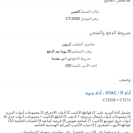
مكان المنشأ:
الصين
رقم الموديل:
CT-2030
شروط الدفع والشحن
تفاصيل التغليف:
كرتون
وقت التسليم:
20 يوما بعد الدفع
شروط الدفع:
تي / تي مقدما
الحد الأدنى لكمية:
100
وصف
أداة HVAC / R ، أداة يدوية
CT2026 + CT274
تشتمل أداة التبريد على: 1) قواطع الأنابيب 2) أدوات الاحتراق 3) مجموعات أدوات التبريد
4) مجموعات أدوات إشعال مزدوجة 4.7 ثقب 5) قاطع الأنابيب + مجموعات أدوات حرق 6)
أدوات حرق لتوسيع الأنابيب 7) كماشة تقويس 8) قرصة كماشة 9) الشدات الخاصة 10)
قواطع الأنبوب الشعري 11) ثنيات الأنابيب المركبة الهندسية الخاصة.
يرجى زيارة موقعنا على الإنترنت للحصول على معلومات مفصلة / المواصفات.