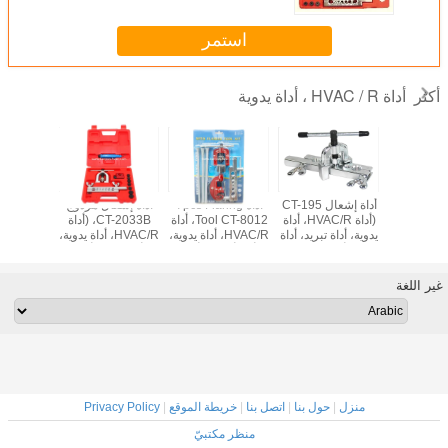
استمر
أداة HVAC / R ، أداة يدوية
أكثر
أداة إشعال CT-195،
أداة إشعال CT-195
أداة 7pcs Flaring
أداة إشعال مزدوج
45° مج
 إشعال
(أداة HVAC/R، أداة
Tool CT-8012، أداة
CT-2033B، (أداة
التشغيل 
Grabber، أداة
يدوية، أداة تبريد، أداة
HVAC/R، أداة يدوية،
HVAC/R، أداة يدوية،
، أداة اليد،
أنابيب)
أداة أنابيب، أداة
أداة تبريد، أداة
 التبريد
أنابيب
أنابيب)
الأنابي
الأنا
غير اللغة
منزل
|
حول بنا
|
اتصل بنا
|
خريطة الموقع
|
Privacy Policy
منظر مكتبيّ