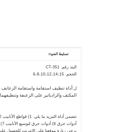
تسليط الضوء:
البند رقم: CT-351
الحجم: 6،8،10،12،14،15
ل:
أداة تنظيف استقامة واستقامة الزعانف ال
المكثف والرادياتير على الزعنفة وتنظيفهما
أدوات حرق 6) أدوات حرق لتوسيع الأنابيب 7) كماشة تقويس 8) قرصة كماشة 9) الشدات الخاصة 10) قواطع الأنبوب الشعري 11) ثنيات الأنابيب المركبة الهندسية الخاصة.
يرجى زيارة موقعنا على الإنترنت للحصول عل