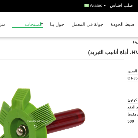
طلب اقتباس
Arabic
ضبط الجودة
جولة في المعمل
حول بنا
المنتجات
منز
الصين
CT-35
كرتون
 مقدما
500