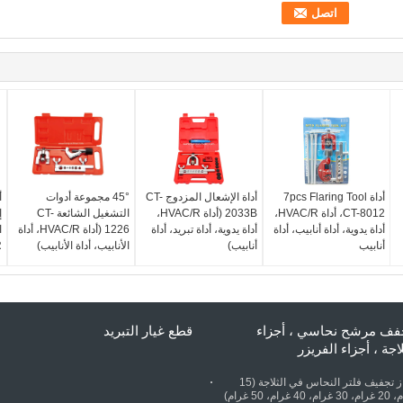
أداة 7pcs Flaring Tool
أداة الإشعال المزدوج CT-
45° مجموعة أدوات
CT-8012، أداة HVAC/R،
2033B (أداة HVAC/R،
التشغيل الشائعة CT-
إ
أداة يدوية، أداة أنابيب، أداة
أداة يدوية، أداة تبريد، أداة
1226 (أداة HVAC/R، أداة
ا
أنابيب
أنابيب)
الأنابيب، أداة الأنابيب)
)
ف مرشح نحاسي ، أجزاء
قطع غيار التبريد
لاجة ، أجزاء الفريزر
جهاز تجفيف فلتر النحاس في الثلاجة (15
غرام، 20 غرام، 30 غرام، 40 غرام، 50 غرام)