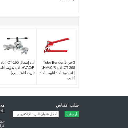
3-في-1 Tube Bender
أداة إشعال CT-195 (أداة
CT-368، أداة HVAC/R،
HVAC/R، أداة يدوية، أداة
أداة يدوية، أداة أنابيب، أداة
تبريد، أداة أنابيب)
أنابيب
طلب اقتباس
مجف
الث
أرسلت