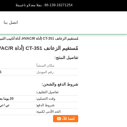
86-139-16271254
المبيعات والدعم الفنى :
اتصل بنا
مُستقيم الزعانف CT-351 (أداة HVAC/R، أداة أنابيب التبريد)
مُستقيم الزعانف CT-351 (أداة HVAC/R، أداة أنابيب التبريد)
تفاصيل المنتج:
مكان المنشأ:
رقم الموديل:
1
شروط الدفع والشحن:
تفاصيل التغليف:
وقت التسليم:
20 يوما بعد الدفع
شروط الدفع:
تي / تي
الحد الأدنى لكمية:
ﺎﺘﺼﻟ ﺍﻶﻧ