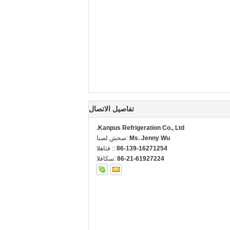
تفاصيل الاتصال
Kanpus Refrigeration Co., Ltd.
Ms. Jenny Wu
اتصل شخص:
86-139-16271254
الهاتف ::
86-21-61927224
الفاكس: