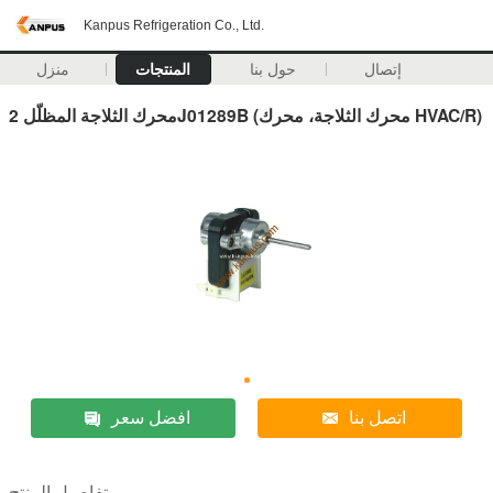
Kanpus Refrigeration Co., Ltd.
إتصال
حول بنا
المنتجات
منزل
محرك الثلاجة المظلّل 2J01289B (محرك الثلاجة، محرك HVAC/R)
اتصل بنا
افضل سعر
تفاصيل المنتج