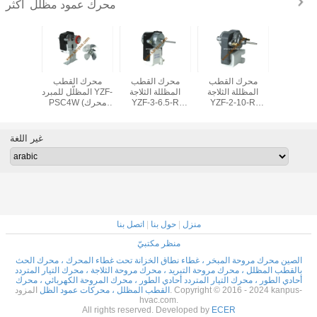
محرك عمود مظلل
أكثر
 القطب
محرك القطب
محرك القطب
محرك القطب
محرك 
ل للمبرد
المظللة الثلاجة
المظللة الثلاجة
المظلّل للمبرد YZF-
المظللة 
ZYD-02 (محرك
YZF-2-10-R
YZF-3-6.5-R
PSC4W (محرك
SM329
يد، محرك
(محرك الثلاجة،
(محرك الثلاجة،
التجميد، محرك
HVAC
محرك HVAC / R)
محرك HVAC / R)
HVAC/R)
محرك AC / R
غير اللغة
منزل
|
حول بنا
|
اتصل بنا
منظر مكتبيّ
الصين محرك مروحة المبخر ، غطاء نطاق الخزانة تحت غطاء المحرك ، محرك الحث
بالقطب المظلل ، محرك مروحة التبريد ، محرك مروحة الثلاجة ، محرك التيار المتردد
أحادي الطور ، محرك التيار المتردد أحادي الطور ، محرك المروحة الكهربائي ، محرك
القطب المظلل ، محركات عمود الظل
المزود. Copyright © 2016 - 2024 kanpus-
hvac.com.
All rights reserved. Developed by
ECER