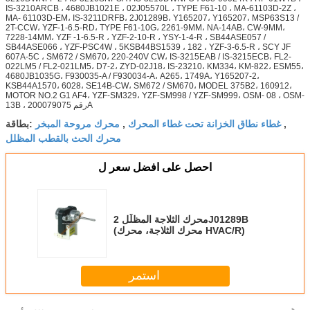
IS-3210ARCB ، 4680JB1021E ، 02J05570L ، TYPE F61-10 ، MA-61103D-2Z ،
MA- 61103D-EM، IS-3211DRFB، 2J01289B، Y165207، Y165207، MSP63S13 /
2T-CCW، YZF-1-6.5-RD، TYPE F61-10G، 2261-9MM، NA-14AB، CW-9MM،
7228-14MM، YZF -1-6.5-R ، YZF-2-10-R ، YSY-1-4-R ، SB44ASE057 /
SB44ASE066 ، YZF-PSC4W ، 5KSB44BS1539 ، 182 ، YZF-3-6.5-R ، SCY JF
607A-5C ، SM672 / SM670، 220-240V CW، IS-3215EAB / IS-3215ECB، FL2-
022LM5 / FL2-021LM5، D7-2، ZYD-02J18، IS-23210، KM334، KM-822، ESM55،
4680JB1035G، F930035-A / F930034-A، A265، 1749A، Y165207-2،
KSB44A1570، 6028، SE14B-CW، SM672 / SM670، MODEL 375B2، 160912،
MOTOR NO.2 G1 AF4، YZF-SM329، YZF-SM998 / YZF-SM999، OSM- 08 ، OSM-
13B ، رقم 200079075A
غطاء نطاق الخزانة تحت غطاء المحرك
محرك مروحة المبخر
,
,
بطاقة:
محرك الحث بالقطب المظلل
احصل على افضل سعر ل
محرك الثلاجة المظلّل 2J01289B
(محرك الثلاجة، محرك HVAC/R)
استمر