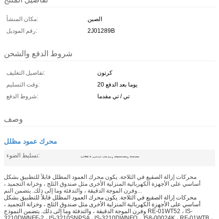
الصين
مكان المنشأ:
2J01289B
رقم الموديل:
شروط الدفع والشحن
كرتون
تفاصيل التغليف:
20 يوما بعد الدفع
وقت التسليم:
تي / تي مقدما
شروط الدفع:
وصف
محرك عمود مظلل
,
,
تسليط الضوء:
freezer parts
refrigerator motor
أجزاء HVAC / R ، محرك الثلاجة ، أجزاء الفريزر
محركات إزالة الصقيع في الثلاجة. يكون محرك العمود المظلل قابلاً للتطبيق بشكل
أساسي على الأجهزة الكهربائية المنزلية الأخرى مثل صندوق الثلج ، وخزانة التجميد ،
وفرن الموجة الدقيقة ، والتدفئة وما إلى ذلك. يتضمن النم...
محركات إزالة الصقيع في الثلاجة. يكون محرك العمود المظلل قابلاً للتطبيق بشكل
أساسي على الأجهزة الكهربائية المنزلية الأخرى مثل صندوق الثلج ، وخزانة التجميد ،
وفرن الموجة الدقيقة ، والتدفئة وما إلى ذلك. يتضمن النموذج RE-01WT52 ، IS-
3210DWNFF-2 ، IS-3210SNPSA ، IS-3210DWNFO ، J58-00024K ، RF-01WTB ،