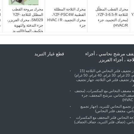
محرك القطب المظلّل
محرك الثلاجة المظللة
محرك مروحة القطب
م
YZ-
للثلاجة YZF-3-6.5-R،
القطبية YZF-PSC4W،
المظلل للثلاجة YZF-
(محرك التجميد، جزء
محرك التجميد، HVAC / R
SM329، محرك الفريزر،
(
HVAC/R)
جزء
جزء التدفئة والتهوية
ض
وتكييف الهواء/التبريد
ف مرشح نحاسي ، أجزاء
قطع غيار التبريد
لاجة ، أجزاء الفريزر
جهاز تجفيف فلتر النحاس في الثلاجة (15
غرام، 20 غرام، 30 غرام، 40 غرام، 50 غرام)
از تجفيف فلتر في الثلاجة، جهاز تجفيف
جة مصفف النحاس مع المكسرات، (مجفف
صفف النحاس، مرشح المجفف، جزء
HVAC /
 تجميع النحاس للتبريد، (جهاز تجميع
حاس، مجفف فلتر النحاس)
لاجة النحاس فلتر المجفف مع المكسرات
حاس، (جفاف فلتر التبريد، جفاف الجفاف)