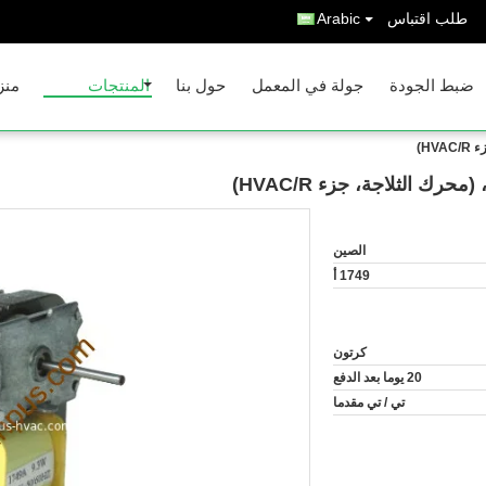
طلب اقتباس
Arabic
ضبط الجودة
جولة في المعمل
حول بنا
المنتجات
منز
الصين
1749 أ
كرتون
20 يوما بعد الدفع
تي / تي مقدما