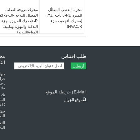
محرك القطب المظلّل
محرك مروحة القطب
للمبرد YZF-1-6.5-RD،
المظلل للثلاجة F-2-10
(محرك التجميد، جزء
R، (محرك الفريزر، جزء
HVAC/R)
التدفئة والتهوية وتكييف
الهواء/التبريد)
طلب اقتباس
مجف
الث
أرسلت
، جه
فلتر
E-Mail
خريطة الموقع
|
ثلا
موقع الجوال
الم
 R)
جهاز
الن
الث
الن