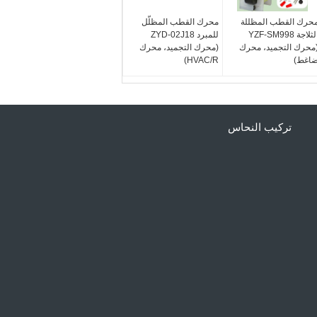
حرك القطب المظللة
محرك القطب المظلّل
الثلاجة YZF-SM998
للمبرد ZYD-02J18
محرك التجميد، محرك
(محرك التجميد، محرك
اغط)
HVAC/R)
تركيب النحاس