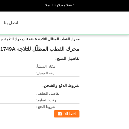
المبيعات والدعم الفنى :
اتصل بنا
محرك القطب المظلّل للثلاجة 1749A، (محرك الثلاجة، جزء HVAC/R)
محرك القطب المظلّل للثلاجة 1749A، (محرك الثلاجة، جزء HVAC/R)
تفاصيل المنتج:
مكان المنشأ:
رقم الموديل:
شروط الدفع والشحن:
تفاصيل التغليف:
وقت التسليم:
شروط الدفع:
ﺎﺘﺼﻟ ﺍﻶﻧ