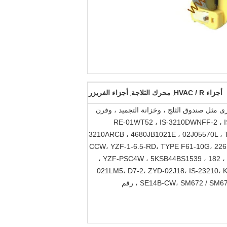
أجزاء HVAC / R
محرك الثلاجة
أجزاء الفريزر
,
,
رى مثل صندوق الثلج ، وخزانة التجميد ، وفرن
RE-01WT52 ، IS-3210DWNFF-2 ، IS-3210SNPSA ، IS-3-
3210ARCB ، 4680JB1021E ، 02J05570L ، 
CCW، YZF-1-6.5-RD، TYPE F61-10G، 226
، YZF-PSC4W ، 5KSB44BS1539 ، 182 ، 
021LM5، D7-2، ZYD-02J18، IS-23210، 
SE14B-CW، SM672 / SM670، MODEL 375B2، 160912، MOTOR NO.2 G1 AF4، YZF-SM329، YZF-SM998 / YZF-SM999، OSM- 08 ، OSM-13B ، رقم