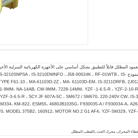
مود المظلل قابلاً للتطبيق بشكل أساسي على الأجهزة الكهربائية المنزلية الأخ
الموجة الدقيقة ، والتدفئة وما إلى ذلك. يتضمن النموذج 210DWNFO ، J58-00024K ، RF-01WTB ، IS
TYPE F61-10 ، MA-61103D-2Z ، MA- 61103D-EM، IS-3211DRFB، 2J01
1-9MM، NA-14AB، CW-9MM، 7228-14MM، YZF -1-6.5-R ، YZF-2-10-R
YZF-3-6.5-R ، SCY JF 607A-5C ، SM672 / SM670، 220-240V CW، IS-
KM334، KM-822، ESM55، 4680JB1035G، F930035-A / F930034-A، A26
,
غطاء المحرك
محرك الحث بالقطب المظلل