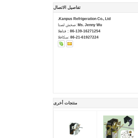
تفاصيل الاتصال
Kanpus Refrigeration Co., Ltd.
Ms. Jenny Wu
اتصل شخص:
86-139-16271254
الهاتف ::
86-21-61927224
الفاكس:
منتجات أخرى