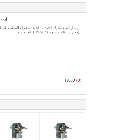
إرسا
/ 3000)
0
(