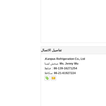
تفاصيل الاتصال
Kanpus Refrigeration Co., Ltd.
Ms. Jenny Wu
اتصل شخص:
86-139-16271254
الهاتف ::
86-21-61927224
الفاكس: