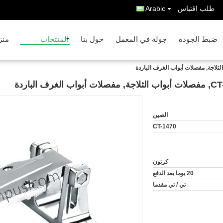
طلب اقتباس
Arabic
ضبط الجودة
جولة في المعمل
حول بنا
المنتجات
منز
الصين
CT-1470
كرتون
20 يوما بعد الدفع
تي / تي مقدما