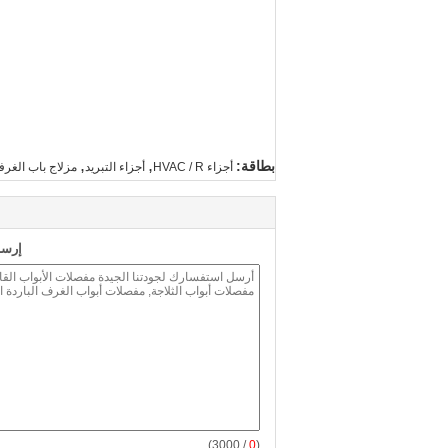
,
,
بطاقة:
أجزاء HVAC / R
أجزاء التبريد
مزلاج باب الغرفة
إرسا
/ 3000)
0
(