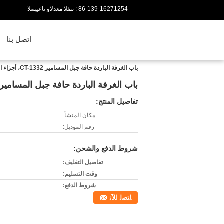
86-139-16271254
المبيعات والدعم الفنى :
اتصل بنا
باب الغرفة الباردة حافة جبل المسامير CT-1332، أجزاء التبريد
باب الغرفة الباردة حافة جبل المسامير CT-1332، أجزاء التبري
تفاصيل المنتج:
مكان المنشأ:
رقم الموديل:
شروط الدفع والشحن:
تفاصيل التغليف:
وقت التسليم:
شروط الدفع:
ﺎﺘﺼﻟ ﺍﻶﻧ