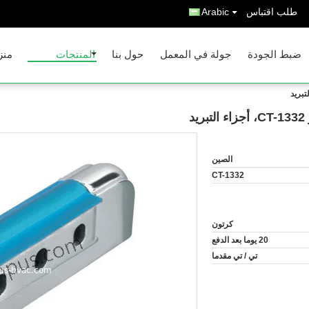
طلب اقتباس
Arabic
ضبط الجودة
جولة في المعمل
حول بنا
المنتجات
منز
د
الصين
CT-1332
كرتون
20 يوما بعد الدفع
تي / تي مقدما