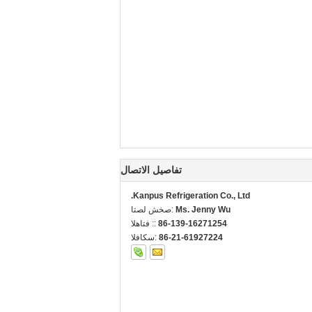
تفاصيل الاتصال
Kanpus Refrigeration Co., Ltd.
Ms. Jenny Wu
اتصل شخص:
86-139-16271254
الهاتف ::
86-21-61927224
الفاكس: