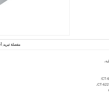
مفصلة تبريد
أجز
,
ية،
CT-؛
CT-622