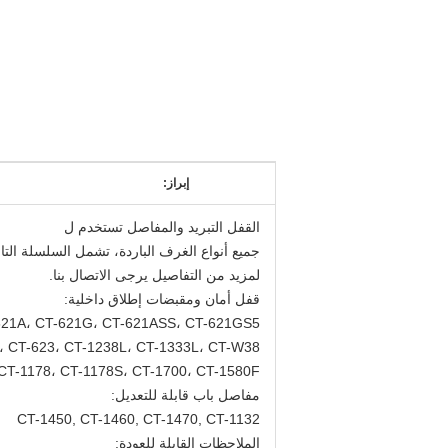
إبراز:
القفل التبريد والمفاصل تستخدم ل
جميع أنواع الغرف الباردة، تشمل السلسلة التال
لمزيد من التفاصيل يرجى الاتصال بنا.
قفل أمان ومقبضات إطلاق داخلية:
621A، CT-621G، CT-621ASS، CT-621GS5
، CT-623، CT-1238L، CT-1333L، CT-W38،
CT-1178، CT-1178S، CT-1700، CT-1580F
مفاصل باب قابلة للتعديل:
CT-1450, CT-1460, CT-1470, CT-1132
الملاحظات القابلة للعودة: