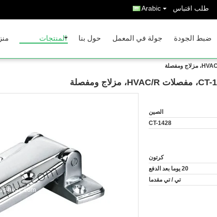
طلب اقتباس
Arabic
ضبط الجودة
جولة في المعمل
حول بنا
المنتجات
منز
الصين
CT-1428
كرتون
20 يوما بعد الدفع
تي / تي مقدما