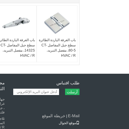
باب الغرفة الباردة الطائرة
باب الغرفة الباردة الطائر
سطح جبل المفاصل CT-
سطح جبل المفاصل CT-
80-5، مفصل التبريد،
1432S، مفصل التبريد،
HVAC / R
HVAC / R
طلب اقتباس
مجف
الث
أرسلت
، جه
فلتر
E-Mail
خريطة الموقع
|
ثلا
موقع الجوال
الم
 R)