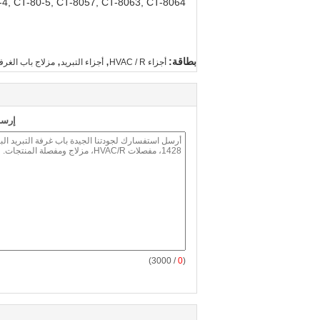
-4, CT-80-5, CT-8057, CT-8063, CT-8064
,
,
بطاقة:
أجزاء HVAC / R
أجزاء التبريد
مزلاج باب الغرفة
إرسا
/ 3000)
0
(