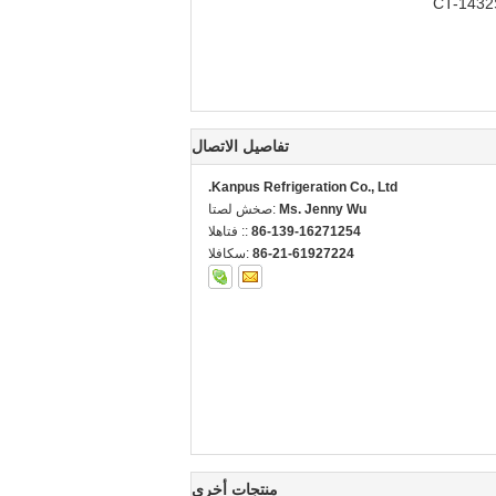
CT-1432S
تفاصيل الاتصال
Kanpus Refrigeration Co., Ltd.
Ms. Jenny Wu
اتصل شخص:
86-139-16271254
الهاتف ::
86-21-61927224
الفاكس:
منتجات أخرى