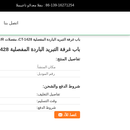
86-139-16271254
المبيعات والدعم الفنى :
اتصل بنا
باب غرفة التبريد الباردة المفصلية CT-1428، مفصلات HVAC/R، مزلاج ومفصلة
باب غرفة التبريد الباردة المفصلية CT-1428، مفصلات HVAC/R، مزلاج ومفصلة
تفاصيل المنتج:
مكان المنشأ:
رقم الموديل:
شروط الدفع والشحن:
تفاصيل التغليف:
وقت التسليم:
شروط الدفع:
ﺎﺘﺼﻟ ﺍﻶﻧ