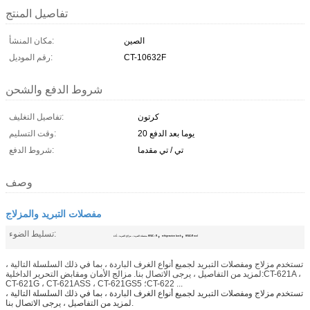
تفاصيل المنتج
الصين
مكان المنشأ:
CT-10632F
رقم الموديل:
شروط الدفع والشحن
كرتون
تفاصيل التغليف:
20 يوما بعد الدفع
وقت التسليم:
تي / تي مقدما
شروط الدفع:
وصف
مفصلات التبريد والمزلاج
,
,
تسليط الضوء:
HVAC/R tool
refrigeration latch
مفصلة التبريد ، مزلاج التبريد ، أداة HVAC / R.
تستخدم مزلاج ومفصلات التبريد لجميع أنواع الغرف الباردة ، بما في ذلك السلسلة التالية ،
لمزيد من التفاصيل ، يرجى الاتصال بنا. مزالج الأمان ومقابض التحرير الداخلية:CT-621A ،
CT-621G ، CT-621ASS ، CT-621GS5 ؛CT-622 ...
تستخدم مزلاج ومفصلات التبريد لجميع أنواع الغرف الباردة ، بما في ذلك السلسلة التالية ،
لمزيد من التفاصيل ، يرجى الاتصال بنا.