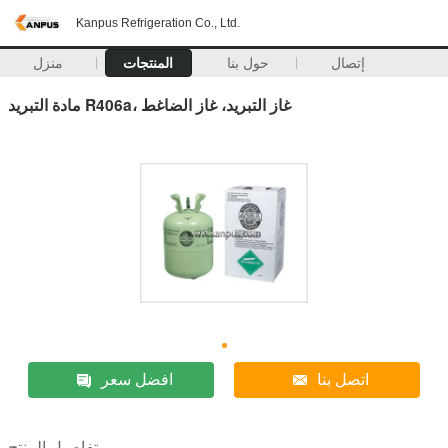
Kanpus Refrigeration Co., Ltd.
إتصال
حول بنا
المنتجات
منزل
مادة التبريد R406a، غاز التبريد، غاز الضاغط
اتصل بنا
افضل سعر
تفاصيل المنتج