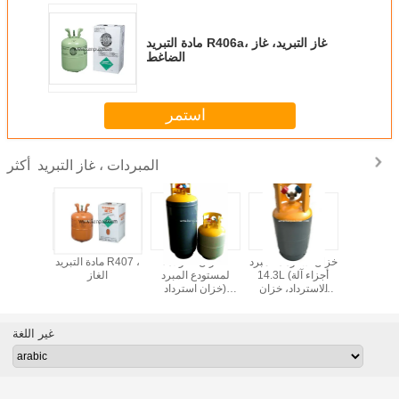
مادة التبريد R406a، غاز التبريد، غاز
الضاغط
استمر
المبردات ، غاز التبريد
أكثر
المبرد R22، غاز
خزان استرداد المبرد
خزان الفولاذ
مادة التبريد R407 ،
ماد
R2
14.3L (أجزاء آلة
لمستودع المبرد
الغاز
غاز التبر
الاسترداد، خزان
(خزان استرداد
أب
المبرد، خزان
المبرد، خزان
HVAC/R)
HVAC/R)
غير اللغة