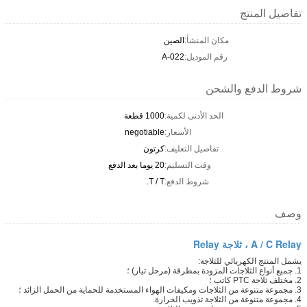
تفاصيل المنتج
مكان المنشأ:
الصين
رقم الموديل:
A-022
شروط الدفع والشحن
الحد الأدنى لكمية:
1000 قطعة
الأسعار:
negotiable
تفاصيل التغليف:
كرتون
وقت التسليم:
20 يوما بعد الدفع
شروط الدفع:
T / T.
وصف
A / C Relay ، ثلاجة Relay
يشمل المنتج الكهربائي للثلاجة:
1. جميع أنواع الثلاجات المزودة بمطرقة (مرحل تيار) ؛
2. مختلف ثلاجة PTC كاتب ؛
3. مجموعة متنوعة من الثلاجات ومكيفات الهواء المستخدمة للحماية من الحمل الزائد ؛
4. مجموعة متنوعة من الثلاجة تذويب الحرارة.