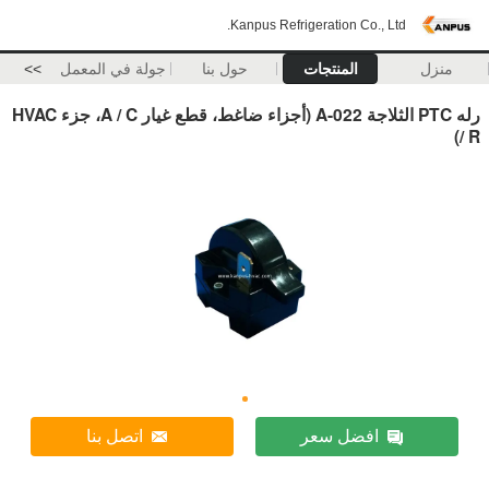
Kanpus Refrigeration Co., Ltd.
منزل
المنتجات
حول بنا
جولة في المعمل
>>
رله PTC الثلاجة A-022 (أجزاء ضاغط، قطع غيار A / C، جزء HVAC
/ R)
افضل سعر
اتصل بنا