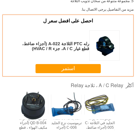
5. مجموعة متنوعة من سخان تذويب الثلاجة
مزيد من التفاصيل يرجى الاتصال بنا.
احصل على افضل سعر ل
رله PTC الثلاجة A-022 (أجزاء ضاغط،
قطع غيار A / C، جزء HVAC / R)
استمر
A / C Relay ، ثلاجة Relay
أكثر
مرحل الثلاجة PTC
ثرموستات إزالة
الثلاجة N13-0641
مرحل الحمل الزائد
ث
A-02 (قطع غيار
الجليد في الثلاجة C-
ترموسيت نزع الجليد
QD B-004 (أجزاء
s long
، قطع غيار
005 (أجزاء ضاغط،
C-006 (أجزاء
مكيف الهواء ، قطع
الهواء ،
أجزاء احتياطية لـ A /
ضاغط، قطع غيار A /
غيار A / C ، HVAC /
غيار ضاغ