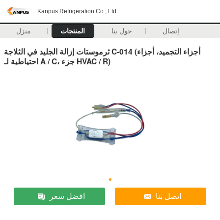
Kanpus Refrigeration Co., Ltd.
إتصال
حول بنا
المنتجات
منزل
ثرموستات إزالة الجليد في الثلاجة C-014 (أجزاء التجميد، أجزاء
احتياطية لـ A / C، جزء HVAC / R)
اتصل بنا
افضل سعر