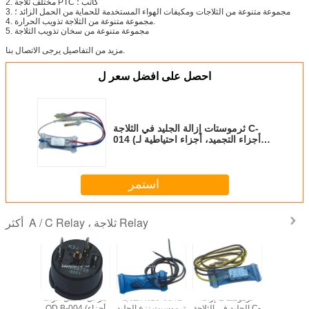
2. مختلف ثلاجة PTC كاتب ؛
3. مجموعة متنوعة من الثلاجات ومكيفات الهواء المستخدمة للحماية من الحمل الزائد ؛
4. مجموعة متنوعة من الثلاجة تذويب الحرارة.
5. مجموعة متنوعة من سخان تذويب الثلاجة
مزيد من التفاصيل يرجى الاتصال بنا.
احصل على افضل سعر ل
ثرموستات إزالة الجليد في الثلاجة C-
014 (أجزاء التجميد، أجزاء احتياطية لـ A
/ C، جزء HVAC / R)
استمر
A / C Relay ، ثلاجة Relay
أكثر
ل الثلاجة PTC
ثرموستات إزالة
الثلاجة N13-0641
مرحل الحمل الزائد
A-020 (قطع غيار
الجليد في الثلاجة C-
ترموسيت نزع الجليد
QD B-004 (أجزاء
s long