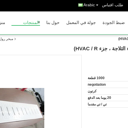
طلب اقتباس
Arabic
ضبط الجودة
جولة في المعمل
حول بنا
المنتجات
منز
مبخر رول ب
ة ، جزء HVAC / R)
1000 قطعة
negotiation
كرتون
20 يوما بعد الدفع
تي / تي مقدما